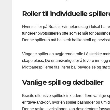
Roller til individuelle spille
Hver spiller på Brasils kvinnelandslag i futsal har e
fungerer pivotspilleren ofte som et mål for pasninge
Denne spilleren må ha sterk ballkontroll og bevissthe
Vingene spiller en avgjørende rolle i å strekke mots
skape plass. De er ansvarlige for å levere innlegg 
Midtbanespillerne fasiliterer ballbevegelse og støt
Vanlige spill og dødballer
Brasils offensive spillbok inkluderer flere vanlige
er “give-and-go”, hvor en spiller pasninger og umidd
Denne raske utvekslingen kan desorientere forsvar