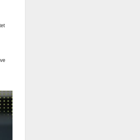
tet
ive