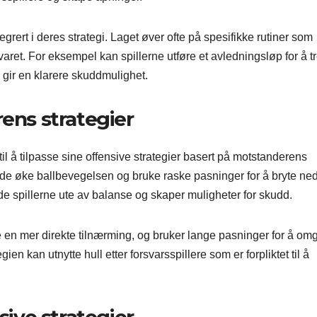
grert i deres strategi. Laget øver ofte på spesifikke rutiner som
svaret. For eksempel kan spillerne utføre et avledningsløp for å t
m gir en klarere skuddmulighet.
rens strategier
 til å tilpasse sine offensive strategier basert på motstanderens
an de øke ballbevegelsen og bruke raske pasninger for å bryte ne
e spillerne ute av balanse og skaper muligheter for skudd.
te en mer direkte tilnærming, og bruker lange pasninger for å om
en kan utnytte hull etter forsvarsspillere som er forpliktet til å