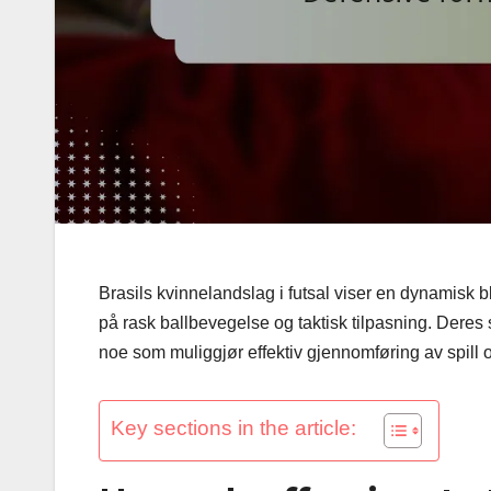
Brasils kvinnelandslag i futsal viser en dynamisk 
på rask ballbevegelse og taktisk tilpasning. Der
noe som muliggjør effektiv gjennomføring av spill 
Key sections in the article: