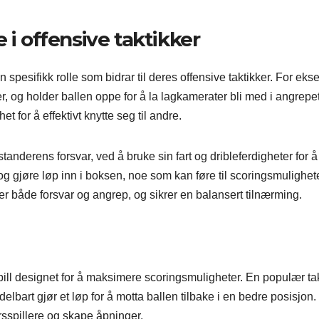
re i offensive taktikker
n spesifikk rolle som bidrar til deres offensive taktikker. For ek
r, og holder ballen oppe for å la lagkamerater bli med i angrepet
t for å effektivt knytte seg til andre.
tanderens forsvar, ved å bruke sin fart og dribleferdigheter for å
og gjøre løp inn i boksen, noe som kan føre til scoringsmulighete
ter både forsvar og angrep, og sikrer en balansert tilnærming.
 spill designet for å maksimere scoringsmuligheter. En populær ta
elbart gjør et løp for å motta ballen tilbake i en bedre posisjon.
sspillere og skape åpninger.