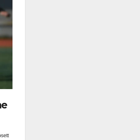
ne
sett