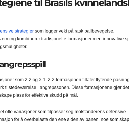
tegiene til Brasils kvinnelands
fensive strategier
som legger vekt på rask ballbevegelse,
ilnærming kombinerer tradisjonelle formasjoner med innovative spi
ngsmuligheter.
angrepsspill
masjoner som 2-2 og 3-1. 2-2-formasjonen tillater flytende pasnin
rk tilstedeværelse i angrepssonen. Disse formasjonene gjør det
 skape plass for effektive skudd på mål.
aget ofte variasjoner som tilpasser seg motstanderens defensive
formasjon for å overbelaste den ene siden av banen, noe som ska