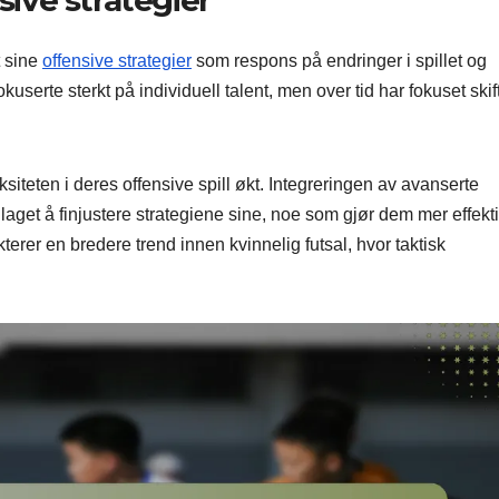
sive strategier
t sine
offensive strategier
som respons på endringer i spillet og
fokuserte sterkt på individuell talent, men over tid har fokuset skif
siteten i deres offensive spill økt. Integreringen av avanserte
 laget å finjustere strategiene sine, noe som gjør dem mer effekt
erer en bredere trend innen kvinnelig futsal, hvor taktisk