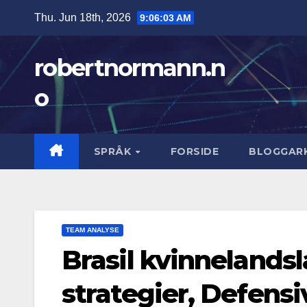
Skip
Thu. Jun 18th, 2026
9:06:04 AM
to
content
robertnormann.n
o
SPRÅK
FORSIDE
BLOGGARK
TEAM ANALYSE
Brasil kvinnelandsl
strategier, Defensi